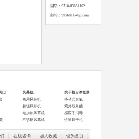
固话：0510-83881102
邮箱：9956911@qq.com
风口
风幕机
烘干机&消毒器
套
商用风幕机
移动式臭氧
超强风幕机
紫外线杀菌
电加热风幕机
感应手消毒
凳
不锈钢风幕机
快速烘干机
们
在线咨询
加入收藏
设为首页