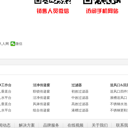
人人网
微信
净工作台
洁净传递窗
过滤器
送风口&回
人垂直台
联锁传递窗
初效过滤器
送风口四件
人水平台
洁净传递窗
中效过滤器
液槽送风口
人垂直台
风淋传递窗
高效过滤器
不锈钢水池
人水平台
组合传递窗
液槽过滤器
不锈钢更鞋
闻动态
解决方案
品牌服务
在线视频
关于我们
联系我