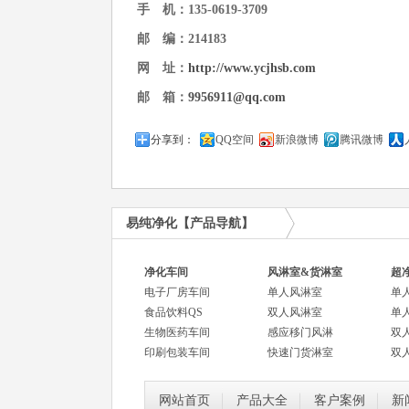
手 机：135-0619-3709
邮 编：214183
网 址：
http://www.ycjhsb.com
邮 箱：
9956911@qq.com
分享到：
QQ空间
新浪微博
腾讯微博
易纯净化【产品导航】
净化车间
风淋室&货淋室
超
电子厂房车间
单人风淋室
单
食品饮料QS
双人风淋室
单
生物医药车间
感应移门风淋
双
印刷包装车间
快速门货淋室
双
网站首页
产品大全
客户案例
新