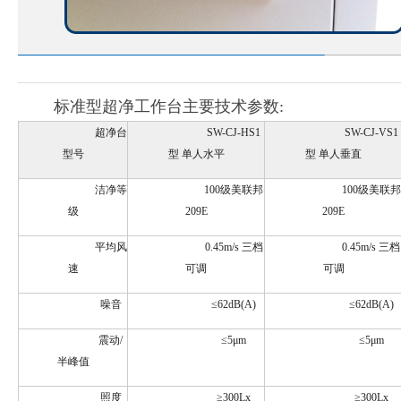
标准型超净工作台主要技术参数:
超净台
SW-CJ-HS1
SW-CJ-VS1
型号
型 单人水平
型 单人垂直
洁净等
100级美联邦
100级美联邦
级
209E
209E
平均风
0.45m/s 三档
0.45m/s 三档
速
可调
可调
噪音
≤62dB(A)
≤62dB(A)
震动/
≤5μm
≤5μm
半峰值
照度
≥300Lx
≥300Lx