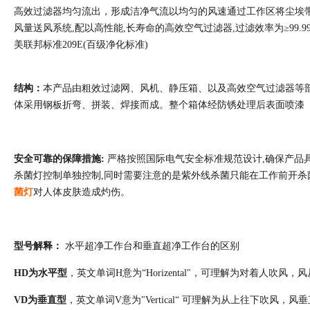
高效过滤器均匀流出，形成洁净气流以均匀的风速通过工作区将尘埃
风量送风系统,配以高性能,长寿命的高效空气过滤器,过滤效率为≥99.99
美联邦标准209E(百级净化标准)
结构：
本产品由粗效过滤网、风机、静压箱、以及高效空气过滤器等
体采用钢板折弯、拼装、焊接而成。整个箱体经防锈处理后表面喷漆（
安全可靠的保障措施:
严格按照国际电气安全标准规范设计,确保产品
杀菌灯控制单独控制,同时需要注意的是紫外线杀菌只能在工作前开杀
菌灯
对人体皮肤造成灼伤。
型号解释：
水平超净工作台和垂直超净工作台的区别
HD为水平型
，英文单词H意为“Horizental"，可理解为对着人吹风
VD为垂直型
，英文单词V意为"Vertical“ 可理解为从上往下吹风，