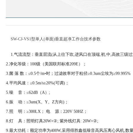
SW-CJ-VS1型单人(单面)垂直超净工作台技术参数
1.气流流型：垂直层流(从上往下吹,进风口在顶端,初,中,高效三级过滤
2.净化等级：100级（美国联邦标准209E）；
3.菌 落 数：≤0.5个/m•时；过滤效率对于粒径≥0.3um尘埃为≥99.995
4.平均风速：≥0.5m/s±20%(可调)；
5.噪 音：≤62dB（A）;
6.振 动：≤3um(X、Y、Z方向)；
7.照 明：≥300LX； 电 源：220V 50HZ；
8.灯 具：照明灯具20W×②; 紫外线灯具: 20W×②;
9.最大功耗：额定功率为400W,采用得胜鑫低噪音高风压离心风机,数量