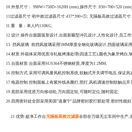
10.外形尺寸： 990W×750D×1620H (mm),操作尺寸: 830×700×520 (mm)
11过滤器尺寸:初中效过滤器尺寸:437*390×①; 无隔板高效过滤器尺寸:790
11.重 量：单人约110KG;
12.设计:操作台面圆弧形设计,台面新颖型冲孔设计,人性化设计,员工作
13. 挡风玻璃: 前挡风玻璃采用5MM厚度全钢化玻璃设计,挡面玻璃采
14.材质:外箱体采用优质冷轧板烤漆处理(四道工艺),颜色为象牙烤白,钢板
15.台面材质:台面采用SUS304不锈钢材质,厚度为1.2MM;
16.控制方式:采用可调风量风机控制系统,软触式开关调节电压,保证风
17.电器控制:控制面板上有紫外线杀菌灯,照灯,风机调速控制软触点开关
19.底部采用优质万向移动轮,万向固定轮,可随时定位,随时固定;
20.四周密封处全部采用美国”道康宁”品牌密封胶打胶处理,密封性能好
21.优势:超净工作台
无隔板高效过滤器
全部在万级无尘车间中生产,