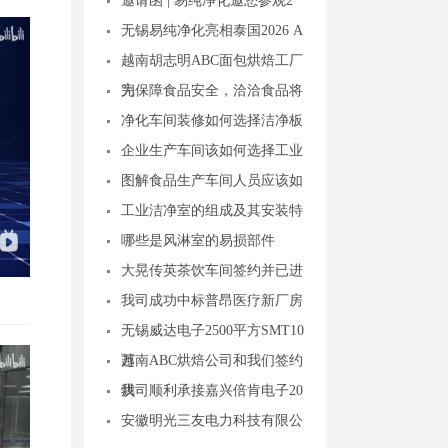
邀请函 | 易纯净化邀您参观2
无锡易纯净化亮相泰国2026 A
越南胡志明ABC面包烘焙工厂
完
为保障食品安全，洽洽食品将
净化车间装修如何选择洁净板
企业生产车间该如何选择工业
图解食品生产车间人员应该如
工业洁净室的组成及其安装特
哪些是风淋室的易损部件
大晃传英茶饮车间签约并已进
我司成功中标普昂医疗新厂房
无锡威达电子2500平方SMT10
万
越南ABC烘焙公司和我们签约
烘
我司顺利承接嘉兴倍肯电子20
安徽明光三友电力科技有限公