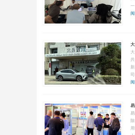
一
阅
大
大
共
新
司
阅
易
易
除
用