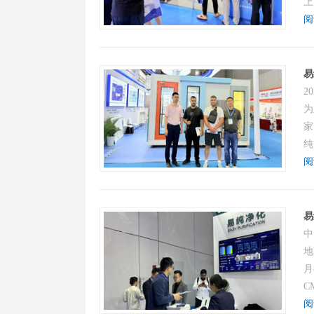
上
阅
易
2
为
家
纯
阅
易
中
地
月
C
阅