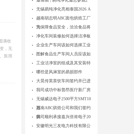
邀请函 | 易纯净化邀您参观2
无锡易纯净化亮相泰国2026 A
越南胡志明ABC面包烘焙工厂
完
为保障食品安全，洽洽食品将
净化车间装修如何选择洁净板
圆满收
企业生产车间该如何选择工业
变，无
图解食品生产车间人员应该如
、医用
工业洁净室的组成及其安装特
哪些是风淋室的易损部件
大晃传英茶饮车间签约并已进
我司成功中标普昂医疗新厂房
无锡威达电子2500平方SMT10
万
越南ABC烘焙公司和我们签约
烘
我司顺利承接嘉兴倍肯电子20
安徽明光三友电力科技有限公