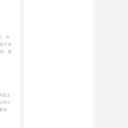
行。作
的千余
间，易
为亚太
5年4
年参加