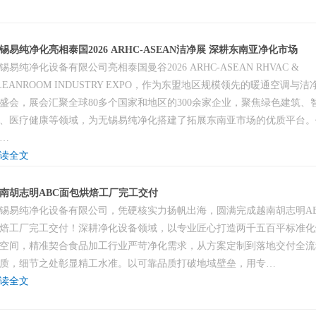
锡易纯净化亮相泰国2026 ARHC-ASEAN洁净展 深耕东南亚净化市场
锡易纯净化设备有限公司亮相泰国曼谷2026 ARHC-ASEAN RHVAC &
LEANROOM INDUSTRY EXPO，作为东盟地区规模领先的暖通空调与
盛会，展会汇聚全球80多个国家和地区的300余家企业，聚焦绿色建筑、
、医疗健康等领域，为无锡易纯净化搭建了拓展东南亚市场的优质平台。
…
读全文
南胡志明ABC面包烘焙工厂完工交付
锡易纯净化设备有限公司，凭硬核实力扬帆出海，圆满完成越南胡志明A
焙工厂完工交付！深耕净化设备领域，以专业匠心打造两千五百平标准化
空间，精准契合食品加工行业严苛净化需求，从方案定制到落地交付全流
质，细节之处彰显精工水准。以可靠品质打破地域壁垒，用专…
读全文