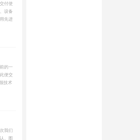
式交付使
、设备
采用先进
年前的一
此便交
领技术
次我们
认。图