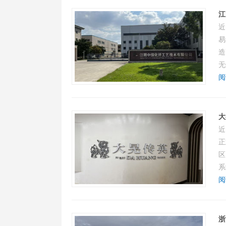
江
近
易
造
无
阅
大
近
正
区
系
阅
浙