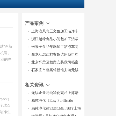
产品案例
上海渔风向三文鱼加工洁净车
浙江越嵊食品小笼包加工洁净
以“创新
米果子食品年糕加工洁净车间
新机遇。
黑龙江鸡西档案馆选用我司档
专业的净
北京怀柔区档案安装我司档案
石家庄市档案馆新馆安装无锡
相关资讯
无锡企业易纯净化亮相上海焙
pack）
易纯净化（Easy Purificatio
全球百
易纯净化第93届CMEF医疗上海
洁净生