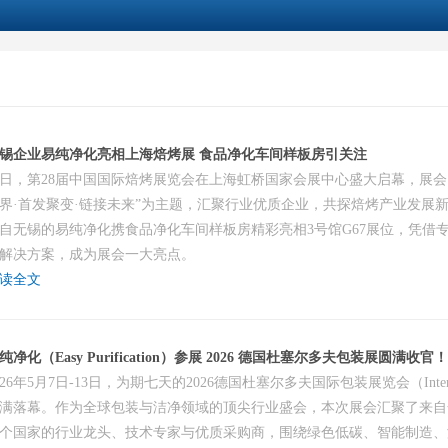
锡企业易纯净化亮相上海焙烤展 食品净化车间样板房引关注
日，第28届中国国际焙烤展览会在上海虹桥国家会展中心盛大启幕，展会
界·首发聚变·链接未来”为主题，汇聚行业优质企业，共探焙烤产业发展
自无锡的易纯净化携食品净化车间样板房精彩亮相3号馆G67展位，凭借
解决方案，成为展会一大亮点。
读全文
纯净化（Easy Purification）参展 2026 德国杜塞尔多夫包装展圆满收官！
026年5月7日-13日，为期七天的2026德国杜塞尔多夫国际包装展览会（Inter
满落幕。作为全球包装与洁净领域的顶尖行业盛会，本次展会汇聚了来自
个国家的行业龙头、技术专家与优质采购商，围绕绿色低碳、智能制造、