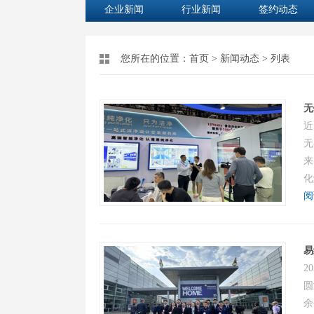
企业新闻
行业新闻
签约动态
您所在的位置：
首页
>
新闻动态
> 列表
无
近
无
来
化
阅
易
2
圆
余