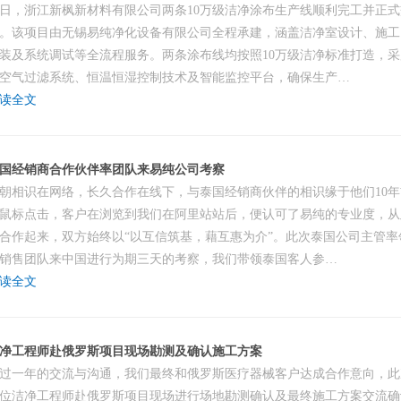
日，浙江新枫新材料有限公司两条10万级洁净涂布生产线顺利完工并正
。该项目由无锡易纯净化设备有限公司全程承建，涵盖洁净室设计、施工
装及系统调试等全流程服务。两条涂布线均按照10万级洁净标准打造，
空气过滤系统、恒温恒湿控制技术及智能监控平台，确保生产…
读全文
国经销商合作伙伴率团队来易纯公司考察
朝相识在网络，长久合作在线下，与泰国经销商伙伴的相识缘于他们10
鼠标点击，客户在浏览到我们在阿里站站后，便认可了易纯的专业度，从
合作起来，双方始终以“以互信筑基，藉互惠为介”。此次泰国公司主管率
销售团队来中国进行为期三天的考察，我们带领泰国客人参…
读全文
净工程师赴俄罗斯项目现场勘测及确认施工方案
过一年的交流与沟通，我们最终和俄罗斯医疗器械客户达成合作意向，此
位洁净工程师赴俄罗斯项目现场进行场地勘测确认及最终施工方案交流确