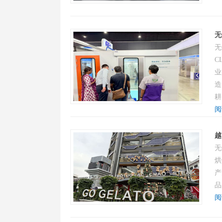
无
无
C
业
造
耕
阅
越
无
烘
产
品
阅