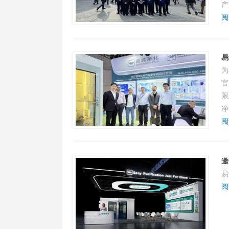
产
阅
易
为
官
限
净
阅
邀
易
阅