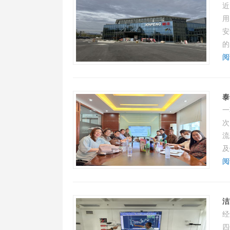
近
用
安
的
阅
泰
一
次
流
及
阅
洁
经
四