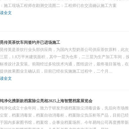
：施工现场工程师在勘测交流图二：工程师们在交流确认施工方案
读全文
晃传英茶饮车间签约并已进场施工
晃传英是茶饮行业头部供应商，为国内大型奶茶公司供应茶饮原料，此次
三层，1.8万平米建筑面积，其中一层为仓库，二三层为生产加工车间，按
标准设计及安装。前期经过多轮技术沟通，图纸设计，最终项目落地，在
提供效果图业主确认后，目前已经在实施施工过程中，二个月…
读全文
纯净化携新款档案除尘亮相2025上海智慧档案展览会
纯净化成立十余年间，致力于研发升级档案除尘消毒设备，先后向市场推
尘室，档案消毒室，档案自动消毒柜，档案除尘负压柜等产品，目前已经
于国内多家图书馆，档案馆，企事业档案场所。今年易纯公司再度携带新