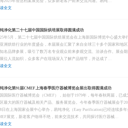
海2025年智慧档案展览会，众多新老客户前来交流沟通。易纯…
读全文
纯净化第二十七届中国国际烘培展取得圆满成功
025年5月，第二十七届中国国际烘焙展览会在上海新国际博览中心盛大举
亚洲烘焙行业的年度盛会，本届展会汇聚了来自全球三十多个国家和地区
知名品牌参展，吸引了数万名专业观众前来参观交流、洽谈合作。展会期
展位人流如织，众多客户在现场深入了解产品细节，并达成了…
读全文
纯净化第91届CMEF上海春季医疗器械博览会展出取得圆满成功
国国际医疗器械博览会（CMEF），始创于1979年，每年春秋两届，已成
区最大的医疗器械及相关产品、服务展览会。今年春季医疗器械展会于202
8日在上海国家会展中心举办，易纯净化（Easy Purification)已经连续多
MEF展览，新老客户络绎不绝，前来交流技术，共同探讨医疗器械…
读全文