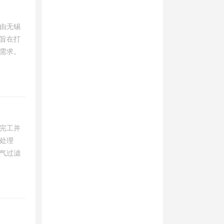
由无锡
旨在打
需求。
完工并
处理
气过滤