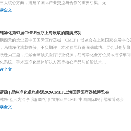
三大核心方向，搭建了国际产业交流与合作的重要桥梁。无…
读全文
纯净化第93届CMEF医疗上海展取的圆满成功
期四天的第93届中国国际医疗器械（CMEF）博览会在上海国家会展中心
，易纯净化满载收获、不负期许，本次参展取得圆满成功。展会以创新聚
跃迁为主题，汇聚全球顶尖医疗行业资源，易纯净化全方位展示洁净车间
化系统、手术室净化整体解决方案等核心产品与前沿技术…
读全文
请函 | 易纯净化邀您参观2026CMEF上海国际医疗器械博览会
纯净化,只为洁净 我们即将参加第93届CMEF中国国际医疗器械博览会
读全文