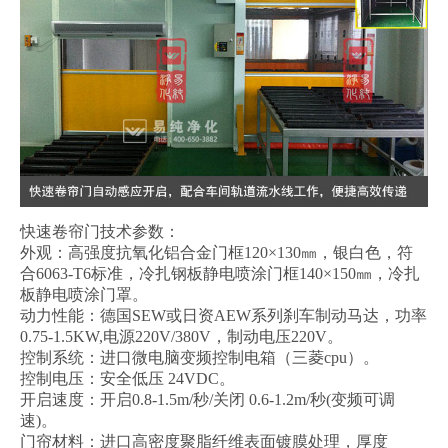
快速卷帘门技术参数：
外观：高强度抗氧化铝合金门框120×130㎜，银白色，符
合6063-T6标准，冷扎钢板静电喷涂门框140×150㎜，冷扎
板静电喷涂门罩。
动力性能：德国SEW或日资AEW系列刹车制动马达，功率
0.75-1.5KW,电源220V/380V，制动电压220V。
控制系统：进口微电脑变频控制电箱（三菱cpu）。
控制电压：安全低压 24VDC。
开启速度：开启0.8-1.5m/秒/关闭 0.6-1.2m/秒(变频可调
速)。
门帘材料：进口高密度聚脂纤维表面镀膜处理，厚度