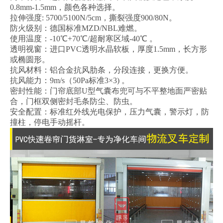
0.8mm-1.5mm，颜色各种选择。
拉伸强度: 5700/5100N/5cm，撕裂强度900/80N。
防火级别：德国标准MZD/NBL难燃。
使用温度：-10℃+70℃/超耐寒区域-40℃ 。
透明视窗：进口PVC透明水晶软板，厚度1.5mm，长方形
或椭圆形。
抗风材料：铝合金抗风肋条，分段连接，更换方便。
抗风能力：9m/s（50Pa标准3×3) 。
密封性能：门帘底部U型气囊布兜可与不平整地面严密贴
合，门框双侧密封毛条防尘、防虫。
安全配置：标准红外线光电保护，压力气囊，警示灯，防
撞柱，停电手动摇杆。