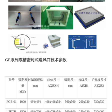
GF系列液槽密封式送风口技术参数
型号
额定风
过滤器规格
箱体尺寸
留洞尺寸
接口尺寸
扩散板尺寸
量
mm
AXBXH
mm
AlXB1
A2XB2
M3/h
FGB-01
1000
484x484
496x496x524
560x560
200x320
730x730
1.5FGB-
1500
484x726
496x738x524
560x800
250x320
730x990