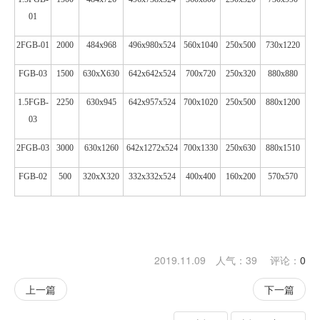
01
2FGB-01
2000
484x968
496x980x524
560x1040
250x500
730x1220
FGB-03
1500
630xX630
642x642x524
700x720
250x320
880x880
1.5FGB-
2250
630x945
642x957x524
700x1020
250x500
880x1200
03
2FGB-03
3000
630x1260
642x1272x524
700x1330
250x630
880x1510
FGB-02
500
320xX320
332x332x524
400x400
160x200
570x570
2019.11.09 人气：
39
评论：
0
上一篇
下一篇