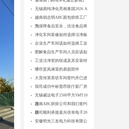
邀请函 | 易纯净化邀您参观2
无锡易纯净化亮相泰国2026 A
越南胡志明ABC面包烘焙工厂
完
为保障食品安全，洽洽食品将
净化车间装修如何选择洁净板
企业生产车间该如何选择工业
图解食品生产车间人员应该如
工业洁净室的组成及其安装特
哪些是风淋室的易损部件
大晃传英茶饮车间签约并已进
我司成功中标普昂医疗新厂房
无锡威达电子2500平方SMT10
万
越南ABC烘焙公司和我们签约
烘
我司顺利承接嘉兴倍肯电子20
安徽明光三友电力科技有限公