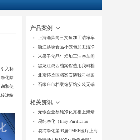
产品案例
上海渔风向三文鱼加工洁净车
浙江越嵊食品小笼包加工洁净
米果子食品年糕加工洁净车间
黑龙江鸡西档案馆选用我司档
的引入标
北京怀柔区档案安装我司档案
案净化除
石家庄市档案馆新馆安装无锡
查询和使
地传递给
相关资讯
无锡企业易纯净化亮相上海焙
易纯净化（Easy Purificatio
易纯净化第93届CMEF医疗上海