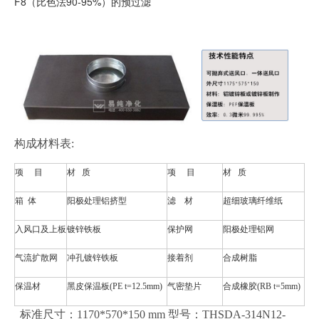
F8（比色法90-95%）的预过滤
构成材料表:
项 目
材 质
项 目
材 质
箱 体
阳极处理铝挤型
滤 材
超细玻璃纤维纸
入风口及上板
镀锌铁板
保护网
阳极处理铝网
气流扩散网
冲孔镀锌铁板
接着剂
合成树脂
保温材
黑皮保温板(PE t=12.5mm)
气密垫片
合成橡胶(RB t=5mm)
标准尺寸：1170*570*150 mm 型号：THSDA-314N12-