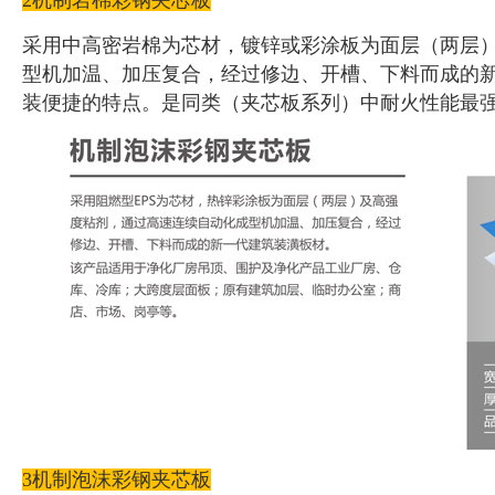
采用中高密岩棉为芯材，镀锌或彩涂板为面层（两层
型机加温、加压复合，经过修边、开槽、下料而成的
装便捷的特点。是同类（夹芯板系列）中耐火性能最
3机制泡沫彩钢夹芯板