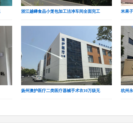
完
浙江越嵊食品小笼包加工洁净车间全面完工
米果
扬州澳护医疗二类医疗器械手术衣10万级无
杭州永