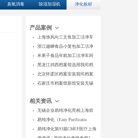
臭氧消毒
除湿加湿机
净化板材
产品案例
上海渔风向三文鱼加工洁净车
浙江越嵊食品小笼包加工洁净
米果子食品年糕加工洁净车间
黑龙江鸡西档案馆选用我司档
北京怀柔区档案安装我司档案
石家庄市档案馆新馆安装无锡
相关资讯
无锡企业易纯净化亮相上海焙
易纯净化（Easy Purificatio
易纯净化第93届CMEF医疗上海