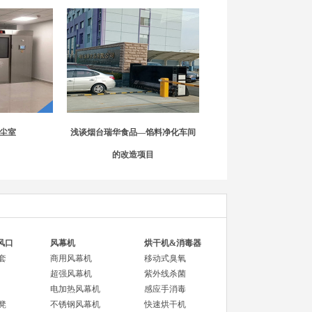
尘室
浅谈烟台瑞华食品—馅料净化车间
的改造项目
风口
风幕机
烘干机&消毒器
套
商用风幕机
移动式臭氧
超强风幕机
紫外线杀菌
电加热风幕机
感应手消毒
凳
不锈钢风幕机
快速烘干机