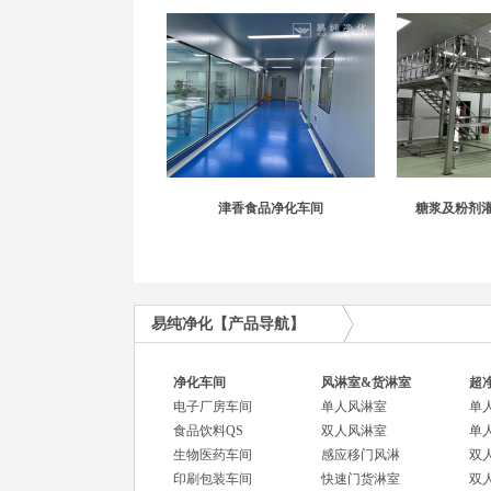
津香食品净化车间
糖浆及粉剂
易纯净化【产品导航】
净化车间
风淋室&货淋室
超
电子厂房车间
单人风淋室
单
食品饮料QS
双人风淋室
单
生物医药车间
感应移门风淋
双
印刷包装车间
快速门货淋室
双