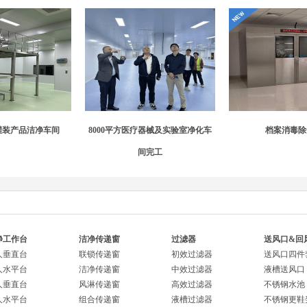
灌装产品洁净车间
8000平方医疗器械及实验室净化车
档案消毒除
间完工
净工作台
洁净传递窗
过滤器
送风口&回
人垂直台
联锁传递窗
初效过滤器
送风口四件
人水平台
洁净传递窗
中效过滤器
液槽送风口
人垂直台
风淋传递窗
高效过滤器
不锈钢水池
人水平台
组合传递窗
液槽过滤器
不锈钢更鞋