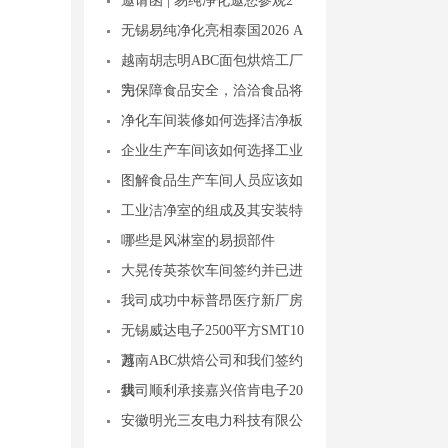
邀请函 | 易纯净化邀您参观2
无锡易纯净化亮相泰国2026 A
越南胡志明ABC面包烘焙工厂
完
为保障食品安全，洽洽食品将
净化车间装修如何选择洁净板
企业生产车间该如何选择工业
图解食品生产车间人员应该如
工业洁净室的组成及其安装特
哪些是风淋室的易损部件
大晃传英茶饮车间签约并已进
我司成功中标普昂医疗新厂房
无锡威达电子2500平方SMT10
万
越南ABC烘焙公司和我们签约
烘
我司顺利承接嘉兴倍肯电子20
安徽明光三友电力科技有限公