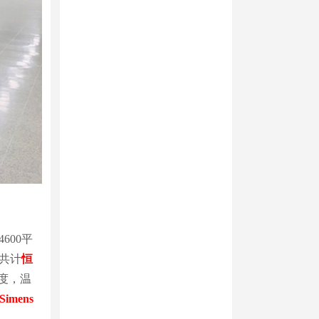
600平
共计
恒
6度，温
imens