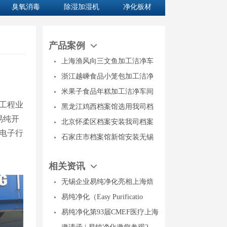
臭氧消毒
除湿加湿机
净化板材
产品案例
上海渔风向三文鱼加工洁净车
浙江越嵊食品小笼包加工洁净
米果子食品年糕加工洁净车间
工程业
黑龙江鸡西档案馆选用我司档
易纯开
北京怀柔区档案安装我司档案
电子行
石家庄市档案馆新馆安装无锡
相关资讯
无锡企业易纯净化亮相上海焙
易纯净化（Easy Purificatio
易纯净化第93届CMEF医疗上海