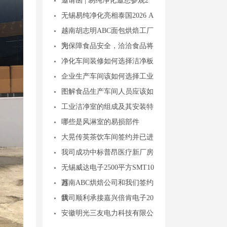
邀请函 | 易纯净化邀您参观2
无锡易纯净化亮相泰国2026 A
越南胡志明ABC面包烘焙工厂
完
为保障食品安全，洽洽食品将
净化车间装修如何选择洁净板
企业生产车间该如何选择工业
图解食品生产车间人员应该如
工业洁净室的组成及其安装特
哪些是风淋室的易损部件
大晃传英茶饮车间签约并已进
我司成功中标普昂医疗新厂房
无锡威达电子2500平方SMT10
万
越南ABC烘焙公司和我们签约
烘
我司顺利承接嘉兴倍肯电子20
安徽明光三友电力科技有限公