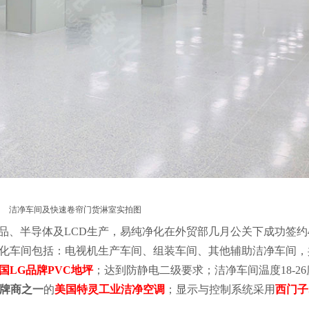
洁净车间及快速卷帘门货淋室实拍图
品、半导体及LCD生产，易纯净化在外贸部几月公关下成功签约4
化车间包括：电视机生产车间、组装车间、其他辅助洁净车间，
国LG品牌PVC地坪
；达到防静电二级要求；洁净车间温度18-2
牌商之一
的
美国特灵工业洁净空调
；显示与控制系统采用
西门子S