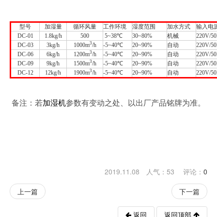
型号
加湿量
循环风量
工作环境
湿度范围
加水方式
输入电
DC-01
1.8kg/h
500
5~38℃
30~80%
机械
220V/5
3
DC-03
3kg/h
1000m
/h
-5~40℃
20~90%
自动
220V/5
3
DC-06
6kg/h
1200m
/h
-5~40℃
20~90%
自动
220V/5
3
DC-09
9kg/h
1500m
/h
-5~40℃
20~90%
自动
220V/5
3
DC-12
12kg/h
1900m
/h
-5~40℃
20~90%
自动
220V/5
备注：若
加湿机
参数有变动之处、以出厂产品铭牌为准。
2019.11.08 人气：
53
评论：
0
上一篇
下一篇
返回
返回顶部