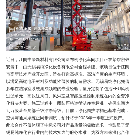
近日，江阴中绿新材料有限公司涂布机净化车间项目正在紧锣密鼓
安装中，由无锡易纯净化设备有限公司全程承建。该项目位于江阴
市高新技术产业开发区，旨在打造高标准、高洁净度的生产环境，
以满足高端电子材料及功能性薄膜的制造需求。无锡易纯净化凭借
多年在洁净室系统集成领域的专业经验，量身定制了包括FFU风机
过滤单元、高效送风口、风淋室及智能压差控制系统在内的全套净
化解决方案。施工过程中，团队严格遵循洁净室标准，确保车间达
到万级甚至局部千级洁净等级。目前，净化围护结构已基本完成，
空调与通风系统正同步调试，预计将于2026年一季度正式投产。
此次合作不仅体现了中绿公司对产品质量的极致追求，也彰显了无
锡易纯净化在行业内的技术实力与服务水准，为双方未来深化合作