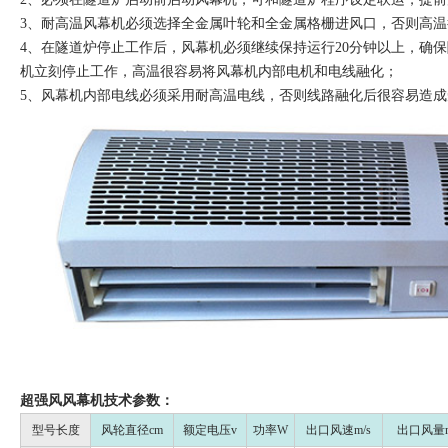
3、耐高温风幕机必须选择全金属叶轮和全金属格栅进风口，否则高
4、在隧道炉停止工作后，风幕机必须继续保持运行20分钟以上，确
机立刻停止工作，高温很容易将风幕机内部电机和电线融化；
5、风幕机内部电线必须采用耐高温电线，否则线路融化后很容易造成
超强风风幕机技术参数：
型号长度
风轮直径cm
额定电压v
功率W
出口风速m/s
出口风量m3