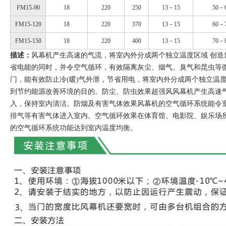
FM15-90
18
220
250
13－15
50－
FM15-120
18
220
370
13－15
60－
FM15-150
18
220
400
13－15
70－
描述：
风幕机产生高速的气流，将室内外分成两个独立温度区域 创造
省电能的同时，并令空气循环，有效隔离灰尘、烟气、臭气和昆虫等微
门，能有效防止冷(暖)气外泄，节省用电，将室内外分成两个独立温
到节约能源改善环境的目的。防尘、防虫效果超强风风幕机产生高速
入，保持室内清洁。防烟及有害气体效果风幕机的空气循环系统能令
排气等有害气体进入室内。空气循环效果在体育馆、电影院、娱乐场
的空气循环系统功能达到室内温度均衡。