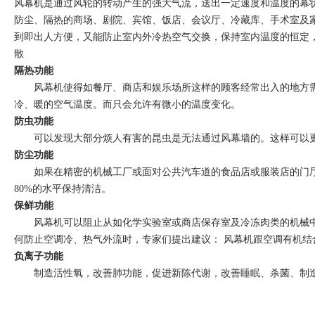
风幕机是通过风轮的转动产生的强大气流，送出一定速度和温度的幕
防尘、隔热的商场、剧院、宾馆、饭店、会议厅、冷藏库、手术室及
到即出人方便，又能防止室内外冷热空气交换，保持室内温度的恒定
散
隔热功能
风幕机使得如餐厅、商店和娱乐场所这样的顾客经常出入的地方需要不
冷、暖的空气温度。而只会允许有微小的温度变化。
防虫功能
可以发现大部分烦人有害的昆虫是无法通过风幕墙的。这样可以更
防尘功能
如果在精密的机械工厂或面对公共汽车道的食品店或服装店的门厅中
80%的水平保持清洁。
保鲜功能
风幕机可以阻止从如化学实验室或商店保存室及冷冻肉类的机械中
何防止空调冷、热气外流时，专家们提出建议： 风幕机跟空调有机
负离子功能
制造活性氧，改善肺功能，促进新陈代谢，改善睡眠、杀菌、制造