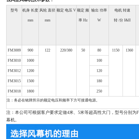
型号
机身 长度
风轮 直径
额定 电压 V
额定 频
输出 功率
电机 转速
mm
mm
率 Hz
W
转 /分 I&II
FM3009
900
122
220/380
50
80
1150
1360
FM3010
1000
100
FM3012
1200
120
FM3015
1500
180
FM3018
1800
250
注：务必在铭牌所示的额定电压和频率下方可接通电源。
注：本公司可根据客户要求定做4米、5米等超高性大门，型号分别为FM
幕机。