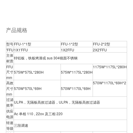
产品规格
型号
FFU-1*1型
FFU-1*2型
FFU-2*2型
'FFU
1X1'FFU
1X2FFU
2X2'FFU
主体
锌铝板，铁板烤漆或 sus 304镜面不锈钢
材质
FFU
1175W*1175L*280H
尺寸
575W*575L*280H
575W*1175L*280H
mm
高效
570W*1170L*69H*2
尺寸
570W*570L*69H
570W*1170L*69H
mm
过滤
ULPA，无隔板高效过滤器，ULPA，无隔板高效过滤器
效率
供应
Ac 单相 110 , 22ov 及三相 220
电源
转速
三段调速
等级