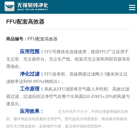
FFU配套高效器
商品编号：
FFU配套高效器
应用范围：
FFU可模块化连接使用，使得FFU广泛应用于
无尘室、无尘操作台、无尘生产线、组装式无尘室和局部百级等应
用场合。
净化过滤：
FFU设有初、高效两级过滤网,0.3微米灰尘过
滤效率达到99.995%(钠焰法）。
工作原理：
风机从FFU顶部将空气吸入并经初、高效过滤
器过滤，过滤后的洁净空气在整个出风面以0.45M/S±20%的风速匀
速送出。
应用效果：
它为不同尺寸大小，不同洁净度等级的洁净
室、微环境提供高质量的洁净空气。既可提高洁净度级别，降低噪音和振动，
也可大大降低造价，安装维护方便，是洁净环境的理想部件。