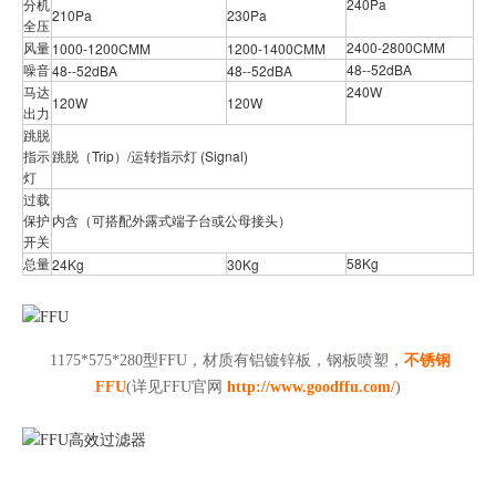
分机
240Pa
210Pa
230Pa
全压
风量
2400-2800CMM
1000-1200CMM
1200-1400CMM
噪音
48--52dBA
48--52dBA
48--52dBA
马达
240W
120W
120W
出力
跳脱
指示
跳脱（Trip）/运转指示灯 (Signal)
灯
过载
保护
内含（可搭配外露式端子台或公母接头）
开关
总量
58Kg
24Kg
30Kg
1175*575*280型FFU，材质有铝镀锌板，钢板喷塑，
不锈钢
FFU
(详见FFU官网
http://www.goodffu.com/
)