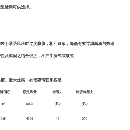
的袋型滤网可供选择。
滤袋于承受风压时过度膨胀，相互遮蔽，降低有效过滤面积与效率
密性及牢固之结合强度，不产生漏气或破裂
铝框。量大优惠，有需要请联系客服
滤面积
额定风量
初阻力
建议终阻力
㎡
m3/h
(Pa)
(Pa)
4.64
4300
40
250