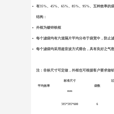
有35%、45%、65%、85%、95%、五种效率
结构：
外框为镀锌铁框
每个滤袋均有六道隔片平均分布于袋宽中，防止
每个滤袋均采用超音波方式熔合，具有良好之气
注：非标尺寸可定做，外框也可根据客户要求做
标准尺寸
过
平均效率
袋数
mm
595*595*600
6