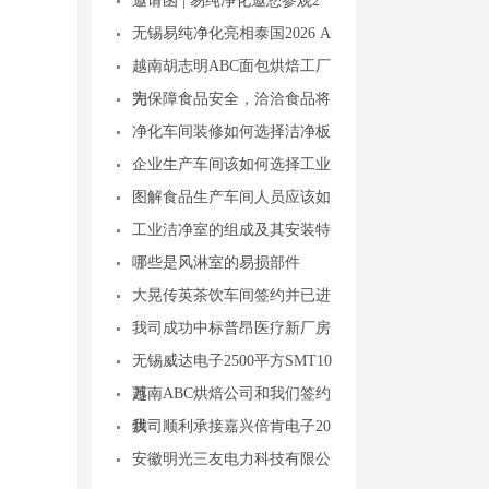
邀请函 | 易纯净化邀您参观2
无锡易纯净化亮相泰国2026 A
越南胡志明ABC面包烘焙工厂
完
为保障食品安全，洽洽食品将
净化车间装修如何选择洁净板
企业生产车间该如何选择工业
图解食品生产车间人员应该如
工业洁净室的组成及其安装特
哪些是风淋室的易损部件
大晃传英茶饮车间签约并已进
我司成功中标普昂医疗新厂房
无锡威达电子2500平方SMT10
万
越南ABC烘焙公司和我们签约
烘
我司顺利承接嘉兴倍肯电子20
安徽明光三友电力科技有限公