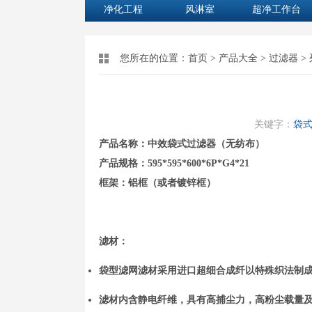
净化工程
风淋室
超净工作台
您所在的位置：
首页
>
产品大全
>
过滤器
>
关键字：
袋式
产品名称：中效袋式过滤器（无纺布）
产品规格：595*595*600*6P*G4*21
框架：铝框（或者镀锌框）
滤材：
袋型滤网滤材采用进口超细合成纤以特殊织法制
滤材内含静电纤维，具有高捕尘力，高粉尘载量