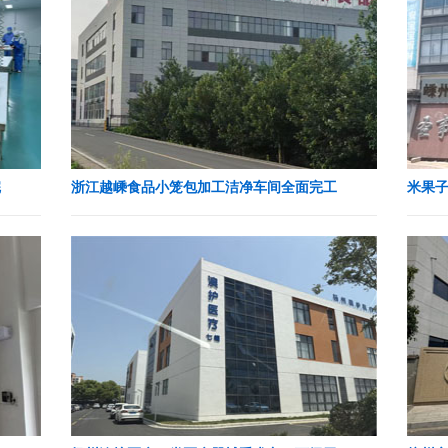
完
浙江越嵊食品小笼包加工洁净车间全面完工
米果