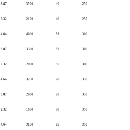
3.87
3500
40
250
2.32
2100
40
250
4.64
4000
55
300
3.87
3300
55
300
2.32
2000
55
300
4.64
3250
70
350
3.87
2600
70
350
2.32
1650
70
350
4.64
3150
95
350