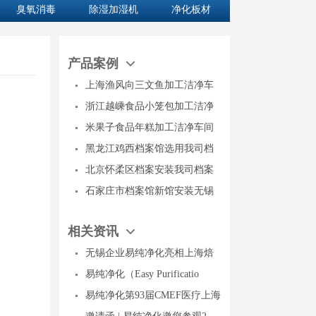
臭氧消毒
除湿加湿机
净化板材
产品案例
上海渔风向三文鱼加工洁净车
浙江越嵊食品小笼包加工洁净
米果子食品年糕加工洁净车间
黑龙江鸡西档案馆选用我司档
北京怀柔区档案安装我司档案
石家庄市档案馆新馆安装无锡
相关资讯
无锡企业易纯净化亮相上海焙
易纯净化（Easy Purificatio
易纯净化第93届CMEF医疗上海